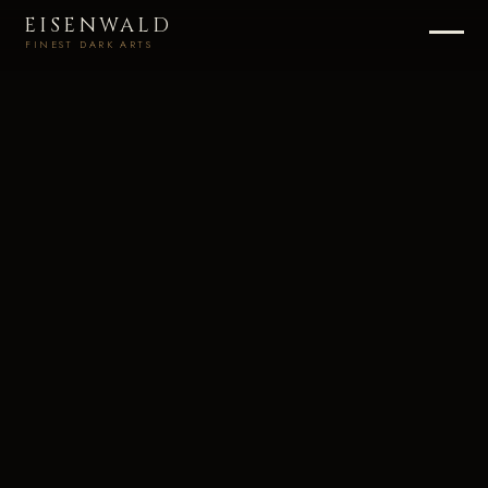
EISENWALD
FINEST DARK ARTS